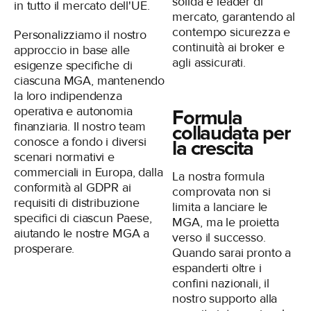
solida e leader di
in tutto il mercato dell'UE.
mercato, garantendo al
contempo sicurezza e
Personalizziamo il nostro
continuità ai broker e
approccio in base alle
agli assicurati.
esigenze specifiche di
ciascuna MGA, mantenendo
la loro indipendenza
operativa e autonomia
Formula
finanziaria. Il nostro team
collaudata per
conosce a fondo i diversi
la crescita
scenari normativi e
commerciali in Europa, dalla
La nostra formula
conformità al GDPR ai
comprovata non si
requisiti di distribuzione
limita a lanciare le
specifici di ciascun Paese,
MGA, ma le proietta
aiutando le nostre MGA a
verso il successo.
prosperare.
Quando sarai pronto a
espanderti oltre i
confini nazionali, il
nostro supporto alla