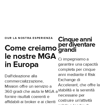
TERMINI E CONDIZIONI
INFORMATIVA SULLA PRIVACY
LINKEDIN
INFORMATIVA SUI COOKIE
Cinque anni
OUR LA NOSTRA ESPERIENZA
per diventare
Come creiamo
grandi
le nostre MGA
Ci impegniamo a
in Europa
garantire una capacità
completa per cinque
anni mediante il Risk
Dall'ideazione alla
Exchange di
commercializzazione,
Accelerant, che offre la
Mission offre un servizio a
stabilità e la serenità
360 gradi che aiuta le MGA a
necessarie per
fornire risultati coerenti e
costruire un'attività
affidabili ai broker e ai clienti